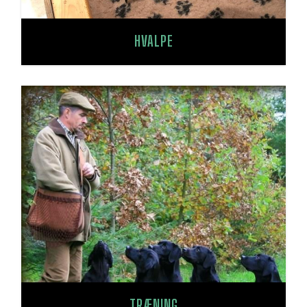
HVALPE
TRÆNING